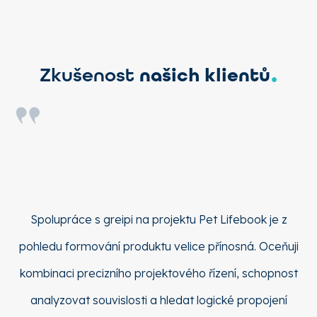
.
Zkušenost
našich klientů
nám
Spolupráce s greipi na projektu Pet Lifebook je z
Ze
d a
pohledu formování produktu velice přínosná. Oceňuji
uk
v
kombinaci precizního projektového řízení, schopnost
h
analyzovat souvislosti a hledat logické propojení