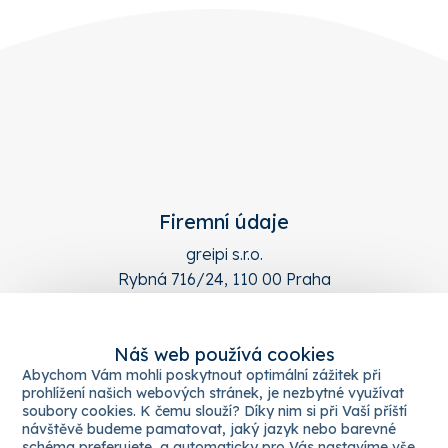
Firemní údaje
greipi s.r.o.
Rybná 716/24, 110 00 Praha
Česká Republika
IČ: 051 83 987
DIČ: CZ05183987
Náš web používá cookies
Kopírovat údaje
Abychom Vám mohli poskytnout optimální zážitek při
Rychlé odkazy
prohlížení našich webových stránek, je nezbytné využívat
soubory cookies. K čemu slouží? Díky nim si při Vaší příští
O nás
návštěvě budeme pamatovat, jaký jazyk nebo barevné
Projekty
schéma preferujete, a automaticky pro Vás nastavíme vše