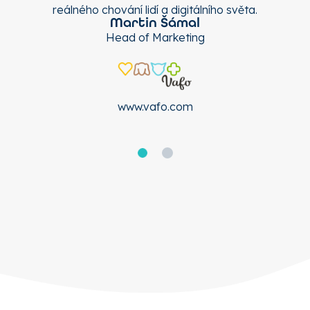
a
reálného chování lidí a digitálního světa.
Martin Šámal
ci
n
Head of Marketing
eji
js
t.
v
www.vafo.com
ru,
Po